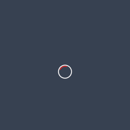
NY LIMITED
ENT AGENCY
ဝင်ဘာလ ၂၉ရက်နေ့
၀/၂၀၂၃ ဖြင့်စတင်
ပါသည်။