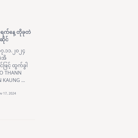
က်နေ့ တိုခုတဲ
ိုင်
့ ၁၇.၁၁.၂၀၂၄
ဲအိ
ဖြင့် ထွက်ခွါ
KO THANN
N KAUNG
...
v 17, 2024