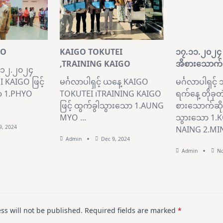
GO
KAIGO TOKUTEI
၁၇.၁၁.၂၀၂၄ ရ
,TRAINING KAIGO
အိစားသောက်ဆ
၁၉.၁၂.၂၀၂၄
 KAIGO ဖြင့်
မင်္ဂလာပါရှင့် ယနေ့ KAIGO
မင်္ဂလာပါရှင်
ာ 1.PHYO
TOKUTEI ၊TRAINING KAIGO
ရက်နေ့ တိုခုတ
ဖြင့် ထွက်ခွါသွားသော 1.AUNG
စားသောက်ဆိုင်
MYO
...
သွားသော 1.
9, 2024
NAING 2.MI
Admin
Dec 9, 2024
Admin
No
ss will not be published.
Required fields are marked
*