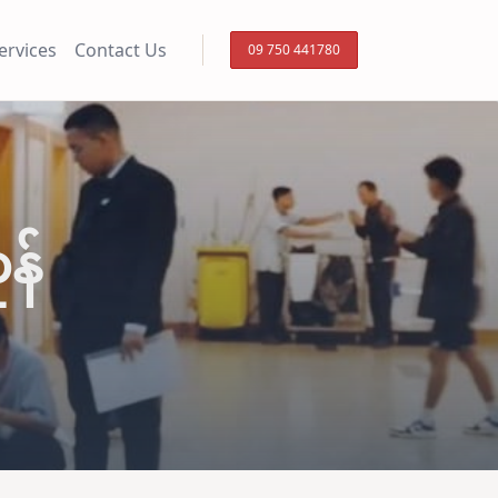
ervices
Contact Us
09 750 441780
န်